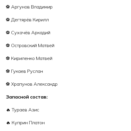
⚽️ Аргунов Владимир
⚽️ Дегтярёв Кирилл
⚽️ Сухачёв Аркадий
⚽️ Островский Матвей
⚽️ Кириленко Матвей
⚽️ Гукаев Руслан
⚽️ Храпунов Александр
Запасной состав:
🔥 Тураев Азис
🔥 Куприн Платон