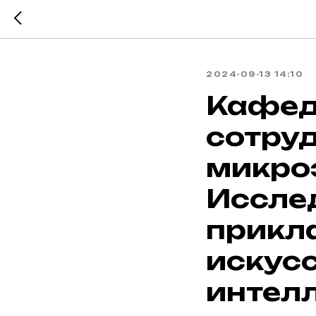
2024-09-13 14:10
Кафед
сотру
микро
Иссле
прикл
искус
интел