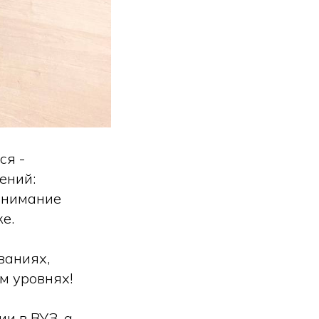
ся -
ений:
понимание
е.
ваниях,
м уровнях!
и в ВУЗ, а