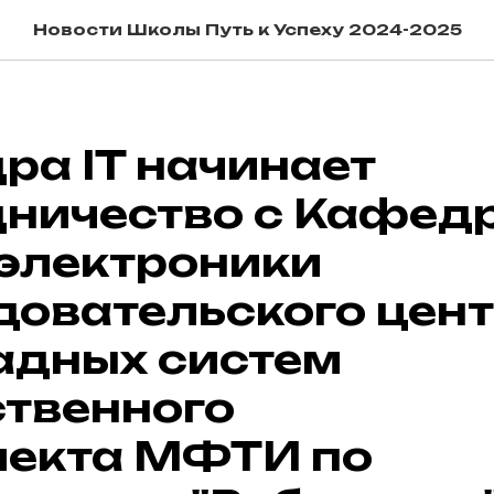
Новости Школы Путь к Успеху 2024-2025
ра IT начинает
дничество с Кафед
электроники
довательского цен
адных систем
ственного
лекта МФТИ по