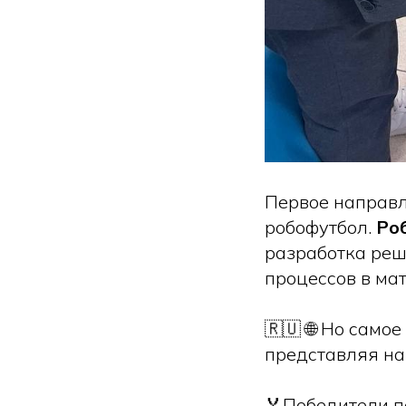
Первое направл
робофутбол.
Ро
разработка реш
процессов в мат
🇷🇺 🌐 Но само
представляя на
🏅Победители п