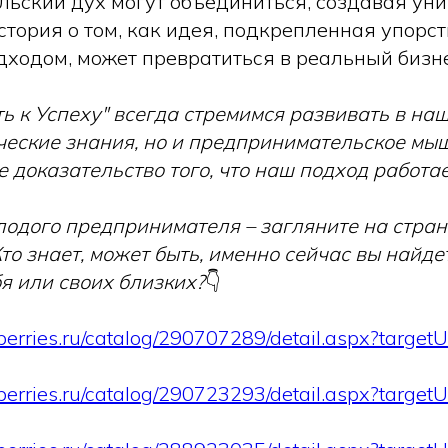
ьский дух могут объединиться, создавая ун
стория о том, как идея, подкрепленная упорст
ходом, может превратиться в реальный бизне
ь к Успеху" всегда стремимся развивать в на
ческие знания, но и предпринимательское мы
 доказательство того, что наш подход работае
одого предпринимателя – загляните на стран
 Кто знает, может быть, именно сейчас вы найд
я или своих близких?
👇
berries.ru/catalog/290707289/detail.aspx?target
berries.ru/catalog/290723293/detail.aspx?target