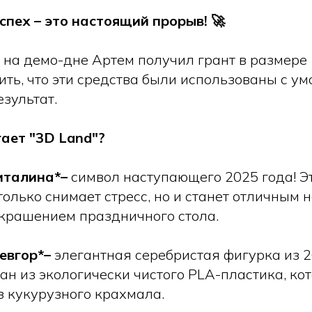
успех – это настоящий прорыв! 🚀
 на демо-дне Артем получил грант в размере 
ть, что эти средства были использованы с ум
зультат.
ает "3D Land"?
италина*–
символ наступающего 2025 года! 
олько снимает стресс, но и станет отличным 
крашением праздничного стола.
евгор*–
элегантная серебристая фигурка из 
ан из экологически чистого PLA-пластика, ко
з кукурузного крахмала.