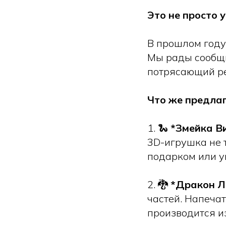
Это не просто 
В прошлом году
Мы рады сообщи
потрясающий ре
Что же предлаг
1. 🐍
*Змейка В
3D-игрушка не т
подарком или у
2. 🐉
*Дракон Л
частей. Напечат
производится и