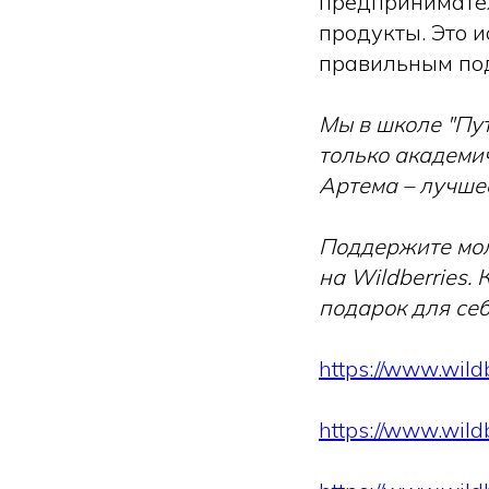
предпринимател
продукты. Это и
правильным под
Мы в школе "Пут
только академи
Артема – лучшее
Поддержите мол
на Wildberries.
подарок для себ
https://www.wild
https://www.wild