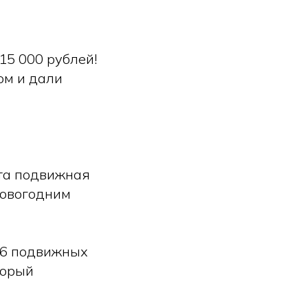
15 000 рублей!
ом и дали
Эта подвижная
новогодним
26 подвижных
торый