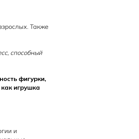
взрослых. Также
есс, способный
ность фигурки,
 как игрушка
огии и