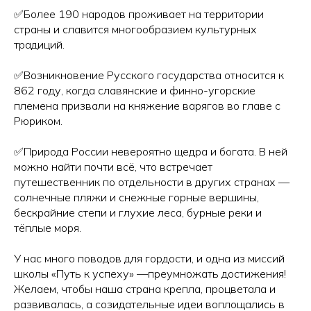
✅Более 190 народов проживает на территории
страны и славится многообразием культурных
традиций.
✅Возникновение Русского государства относится к
862 году, когда славянские и финно-угорские
племена призвали на княжение варягов во главе с
Рюриком.
✅Природа России невероятно щедра и богата. В ней
можно найти почти всё, что встречает
путешественник по отдельности в других странах —
солнечные пляжи и снежные горные вершины,
бескрайние степи и глухие леса, бурные реки и
тёплые моря.
У нас много поводов для гордости, и одна из миссий
школы «Путь к успеху» —преумножать достижения!
Желаем, чтобы наша страна крепла, процветала и
развивалась, а созидательные идеи воплощались в