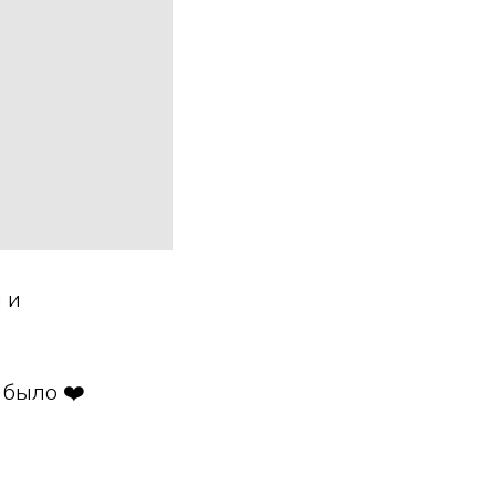
 и
 было ❤️