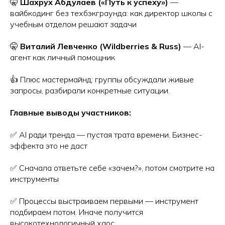
🤫
Шахрух Абдулаев («Путь к успеху»)
—
вайбкодинг без техбэкграунда: как директор школы с
учебным отделом решают задачи
🤫
Виталий Левченко (Wildberries & Russ)
— AI-
агент как личный помощник
👍 Плюс мастермайнд: группы обсуждали живые
запросы, разбирали конкретные ситуации.
Главные выводы участников:
✅ AI ради тренда — пустая трата времени. Бизнес-
эффекта это не даст
✅ Сначала ответьте себе «зачем?», потом смотрите на
инструменты
✅ Процессы выстраиваем первыми — инструмент
подбираем потом. Иначе получится
высокотехнологичный хаос.