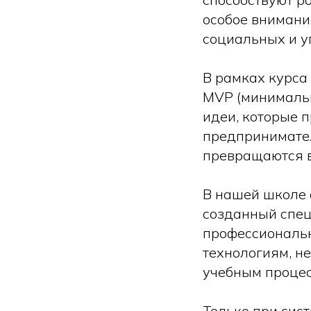
особое внимани
социальных и у
В рамках курса
MVP (минимальн
идеи, которые 
предпринимател
превращаются в
В нашей школе 
созданный спец
профессиональн
технологиям, н
учебным процес
Только при сис