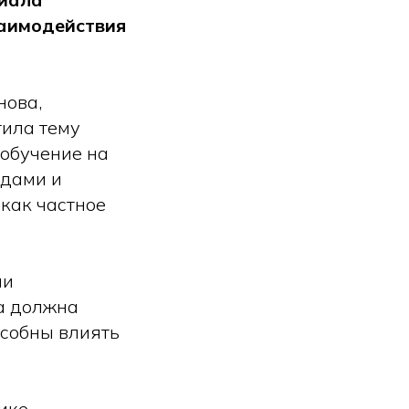
заимодействия
нова,
тила тему
обучение на
одами и
 как частное
ии
а должна
особны влиять
ике,