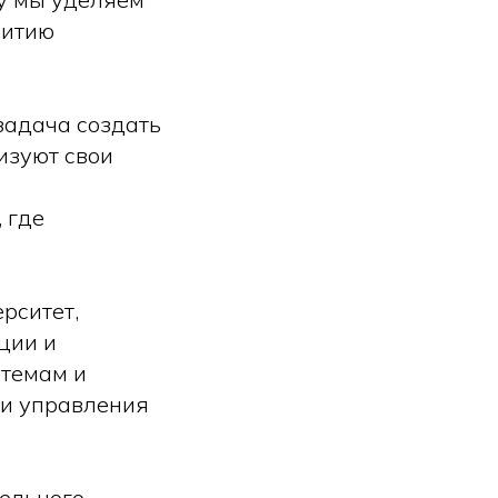
витию
задача создать
изуют свои
 где
рситет,
ции и
стемам и
 и управления
тельного