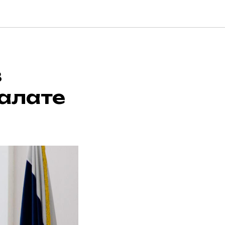
в
алате