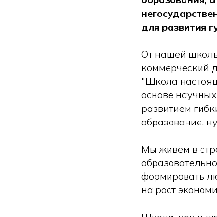
негосударстве
для развития г
От нашей школы
коммерческий д
"Школа настоящ
основе научных
развитием гибки
образование, ну
Мы живём в стр
образовательно
формировать лю
на рост экономи
Школа, как и л