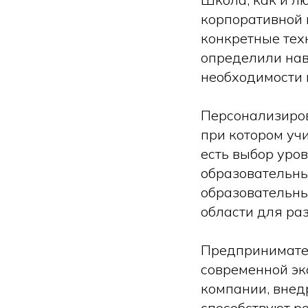
корпоративной к
конкретные тех
определили нав
необходимости 
Персонализиров
при котором уч
есть выбор уро
образовательны
образовательны
области для ра
Предпринимател
современной эк
компании, внед
способствуют р