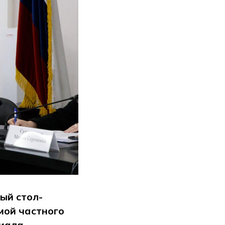
ый стол-
мой частного
циала