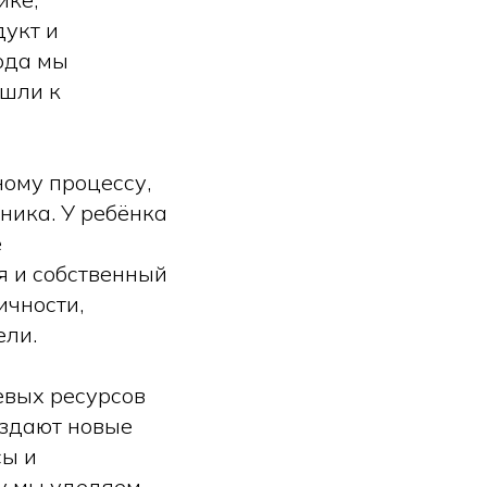
дукт и
ода мы
ишли к
ному процессу,
ника. У ребёнка
е
я и собственный
ичности,
ели.
евых ресурсов
оздают новые
сы и
му мы уделяем