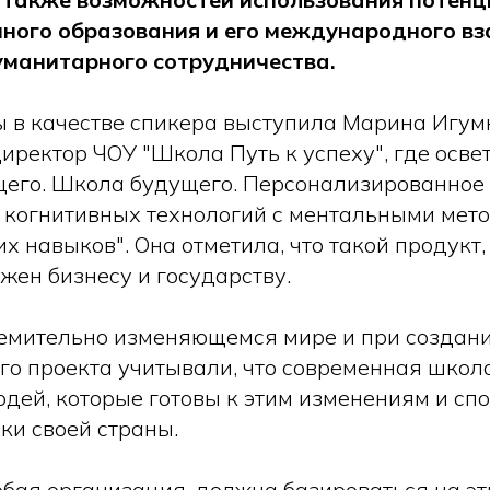
нного образования и его международного в
уманитарного сотрудничества.
 в качестве спикера выступила
Марина Игум
иректор ЧОУ "Школа Путь к успеху", где осве
его. Школа будущего. Персонализированное 
 когнитивных технологий с ментальными мет
х навыков". Она отметила, что такой продукт,
жен бизнесу и государству.
емительно изменяющемся мире и при создан
го проекта учитывали, что современная школ
дей, которые готовы к этим изменениям и сп
ки своей страны.
юбая организация, должна базироваться на эт