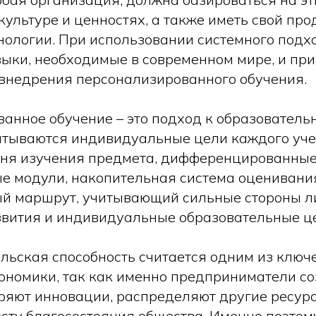
ультуре и ценностях, а также иметь свой про
нологии. При использовании системного подх
ыки, необходимые в современном мире, и пр
внедрения персонализированного обучения.
анное обучение – это подход к образователь
итываются индивидуальные цели каждого уче
вня изучения предмета, дифференцированны
е модули, накопительная система оценивани
й маршрут, учитывающий сильные стороны л
звития и индивидуальные образовательные ц
ьская способность считается одним из ключ
ономики, так как именно предприниматели с
ряют инновации, распределяют другие ресур
осту благосостояния общества. Именно поэто