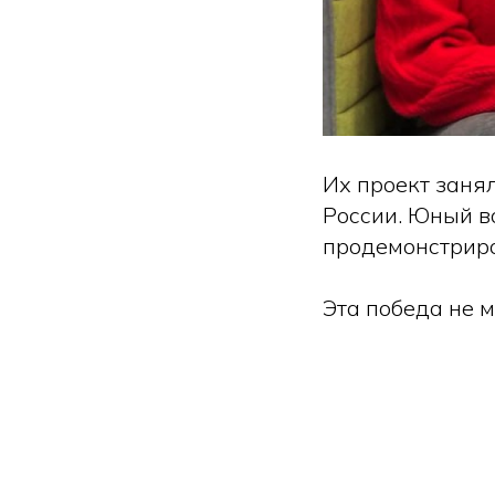
Их проект заня
России. Юный во
продемонстриро
Эта победа не м