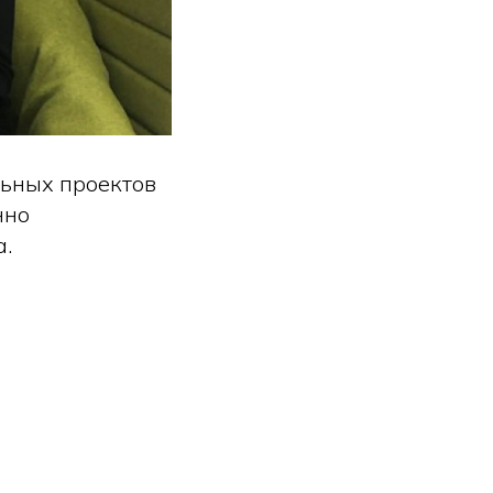
льных проектов
нно
а.