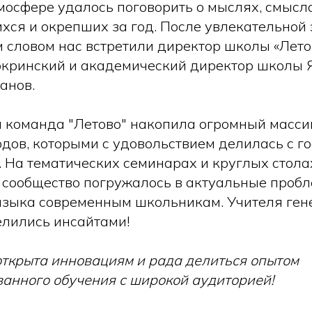
мосфере удалось поговорить о мыслях, смысла
ся и окрепших за год. После увлекательной 
 словом нас встретили директор школы «Лет
кринский и академический директор школы 
анов.
 команда "Летово" накопила огромный масси
одов, которыми с удовольствием делилась с г
. На тематических семинарах и круглых стола
 сообщество погружалось в актуальные проб
языка современным школьникам. Учителя ген
елились инсайтами!
ткрыта инновациям и рада делиться опытом
анного обучения с широкой аудиторией!