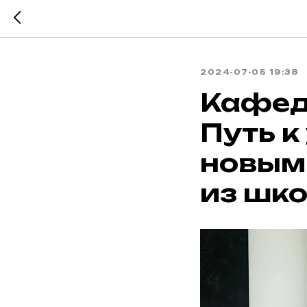
2024-07-05 19:38
Кафед
Путь к
новым
из шк