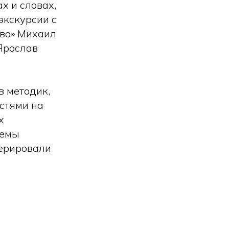
х и словах,
экскурсии с
ово» Михаил
Ярослав
в методик,
остями на
х
лемы
ерировали