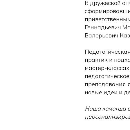
В дружеской ат
сформировавших
приветственным
Геннадьевич Мо
Валерьевич Каз
Педагогическая
практик и подх
мастер-классах
педагогическое
преподавания 
новые идеи и д
Наша команда о
персонализиров