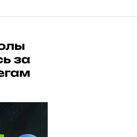
олы
сь за
егам