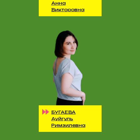
Анна
Викторовна
БУГАЕВА
Ауйгуль
Римзилевна