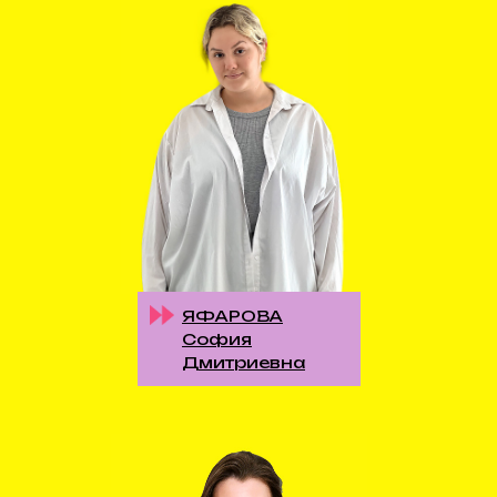
ЯФАРОВА
София
Дмитриевна