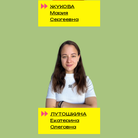
ЖУКОВА
Мария
Сергеевна
ЛУТОШКИНА
Екатерина
Олеговна