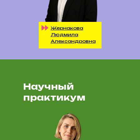
Жернакова
Людмила
Александровна
Научный
практикум