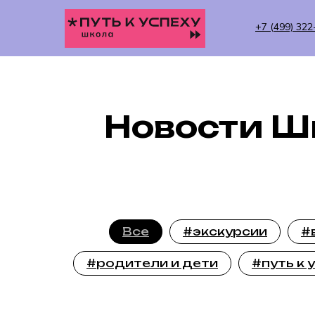
+7 (499) 322
Новости Шк
Все
#экскурсии
#
#родители и дети
#путь к 