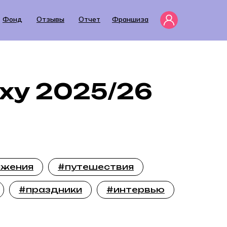
Фонд
Отзывы
Отчет
Франшиза
еху 2025/26
ижения
#путешествия
#праздники
#интервью