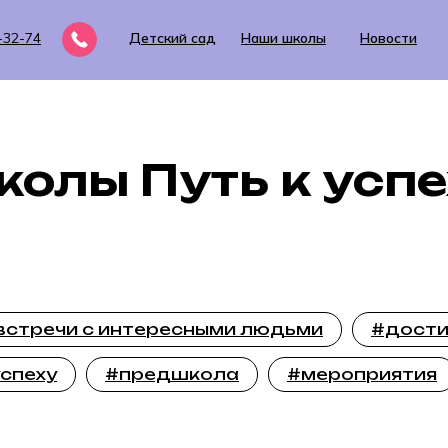
-32-74
Детский сад
Наши школы
Новости
олы Путь к усп
встречи с интересными людьми
#дост
успеху
#предшкола
#мероприятия